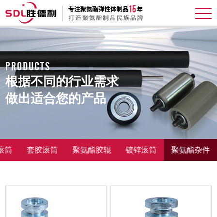
PRODUCTS
根据不同的行业需求
做出适合您的产品
滚筒
套胶滚筒
聚氨酯胶辊
镀锌滚筒
聚氨酯杂件