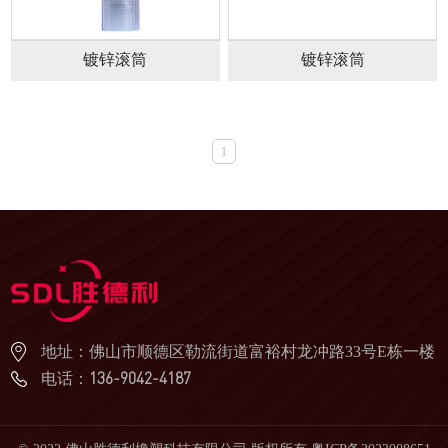
镀锌滚筒
镀锌滚筒
1
地址：佛山市顺德区勒流街道富裕村龙冲路33号E栋一楼
136-9042-4187
电话：