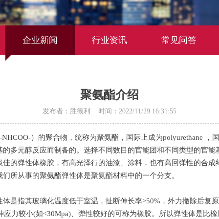
企业新闻
行业资讯
常见问答
聚氨酯介绍
发布者：胜德利 时间：2022/11/29 16:31:55
HCOO-）的聚合物，统称为聚氨酯，国际上成为polyurethan
基的多元醇反应而制备的。选择不同数目的官能团和不同类型的官能
极佳的弹性体橡胶，有高光泽行的油漆、涂料，也有高回弹性的合成
我们所从事的聚氨酯弹性体是聚氨酯材料中的一个分支。
体是指其玻璃化温度低于室温，扯断伸长率>50%，外力撤除后复
%定伸应力较小(如<30Mpa)、弹性较好的可称为橡胶。所以弹性体