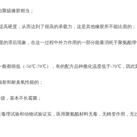
与聚硫橡胶相当；
提下提高硬度，从而达到了很高的承载力，这是其他橡胶所不能比肩的；
出明显的滞后现象，在这一过程中外力作用的一部分能量消耗于聚氨酯
般都很低（-50℃-70℃），有的配方品种脆化温度低于-70℃，
辐射和耐臭氧性能的；
-1级，基本不长霉菌；
急慢性毒理试验和动物试验证实，医用聚氨酯材料无毒，无畸变作用，无