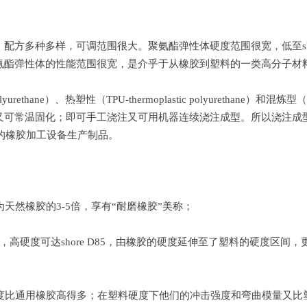
多种多样，可调范围很大。聚氨酯弹性体硬度范围很宽，低至shore 
氨酯弹性体的性能范围很宽，是介乎于从橡胶到塑料的一类高分子材
hane）、热塑性（TPU-thermoplastic polyurethane）和混炼型（
又可常温固化；即可手工浇注又可用机器连续浇注成型。所以浇注成型
的橡胶加工设备生产制品。
天然橡胶的3-5倍，享有“耐磨橡胶”美称；
10左右，高硬度可达shore D85，由橡胶的硬度延伸至了塑料的硬
强度比通用橡胶高得多；在塑料硬度下他们的冲击强度和弯曲模量又比